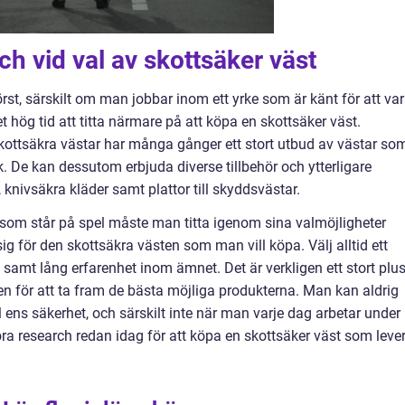
h vid val av skottsäker väst
rst, särskilt om man jobbar inom ett yrke som är känt för att va
t hög tid att titta närmare på att köpa en skottsäker väst.
kottsäkra västar har många gånger ett stort utbud av västar so
. De kan dessutom erbjuda diverse tillbehör och ytterligare
knivsäkra kläder samt plattor till skyddsvästar.
 som står på spel måste man titta igenom sina valmöjligheter
 för den skottsäkra västen som man vill köpa. Välj alltid ett
samt lång erfarenhet inom ämnet. Det är verkligen ett stort plu
en för att ta fram de bästa möjliga produkterna. Man kan aldrig
 ens säkerhet, och särskilt inte när man varje dag arbetar under
ra research redan idag för att köpa en skottsäker väst som leve