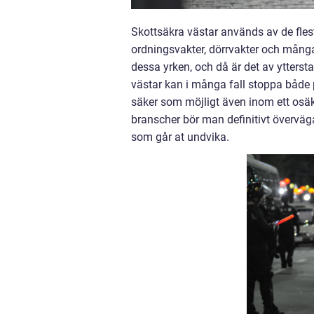
Skottsäkra västar används av de flest
ordningsvakter, dörrvakter och många f
dessa yrken, och då är det av ytterst
västar kan i många fall stoppa både p
säker som möjligt även inom ett osä
branscher bör man definitivt överväg
som går at undvika.