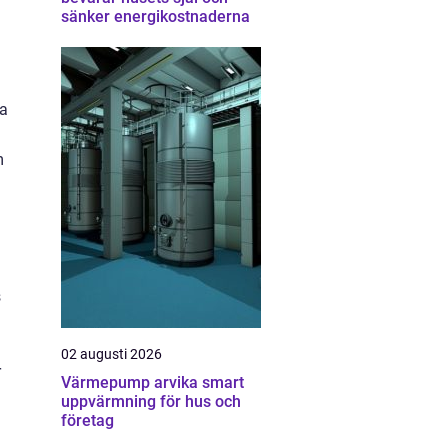
sänker energikostnaderna
ra
m
s
02 augusti 2026
r
Värmepump arvika smart
uppvärmning för hus och
företag