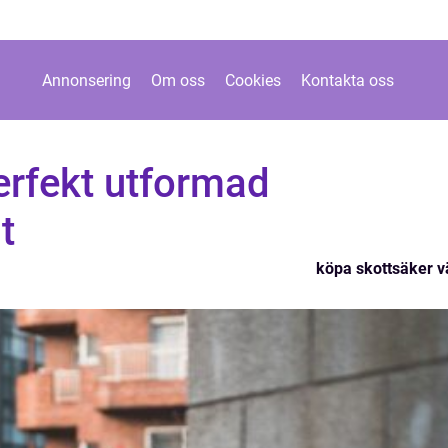
Annonsering
Om oss
Cookies
Kontakta oss
erfekt utformad
t
köpa skottsäker v