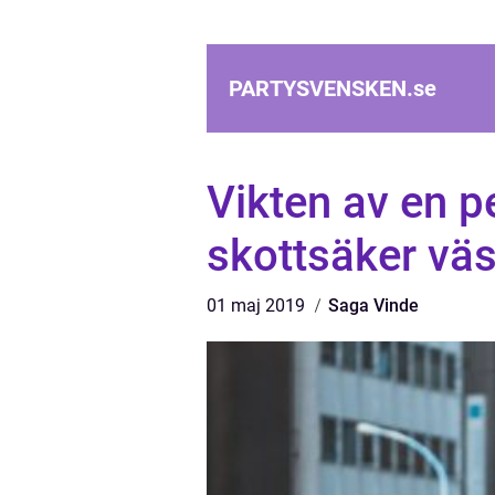
PARTYSVENSKEN.
se
Vikten av en p
skottsäker väs
01 maj 2019
Saga Vinde