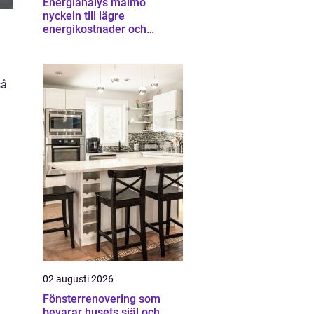
Energianalys malmö
nyckeln till lägre
energikostnader och
starkare ekonomi
så
02 augusti 2026
Fönsterrenovering som
bevarar husets själ och