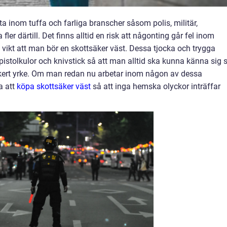
a inom tuffa och farliga branscher såsom polis, militär,
ler därtill. Det finns alltid en risk att någonting går fel inom
a vikt att man bör en skottsäker väst. Dessa tjocka och trygga
istolkulor och knivstick så att man alltid ska kunna känna sig 
kert yrke. Om man redan nu arbetar inom någon av dessa
a att
köpa skottsäker väst
så att inga hemska olyckor inträffar