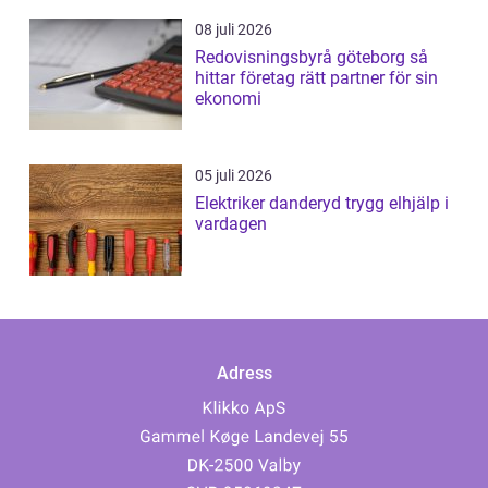
08 juli 2026
Redovisningsbyrå göteborg så
hittar företag rätt partner för sin
ekonomi
05 juli 2026
Elektriker danderyd trygg elhjälp i
vardagen
Adress