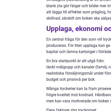
blank yta gör färger och bilder mer in
att lägga till effekter som prägling, f
skillnad, särskilt om boken ska sälj
Upplaga, ekonomi oc
En central fråga för den som vill t
produceras. För liten upplaga kan ge 
kapital och lämna kartonger i förråde
En bra startpunkt är att utgå från:
tänkt målgrupp och kanaler (familj, n
realistiska försäljningsmål under förs
budget och prisnivå per bok
Många tryckerier kan ta fram prisexem
högre kvalitet mot kostnad. Hårdband,
men kan vara motiverade om boken sk
Flera faktorer styr tryckpriset: