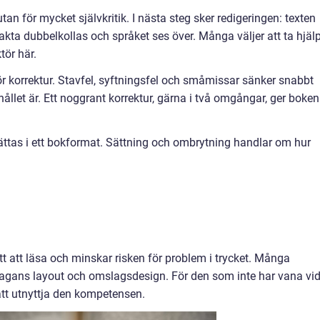
 utan för mycket självkritik. I nästa steg sker redigeringen: texten
 fakta dubbelkollas och språket ses över. Många väljer att ta hjäl
tör här.
ör korrektur. Stavfel, syftningsfel och småmissar sänker snabbt
hållet är. Ett noggrant korrektur, gärna i två omgångar, ger boken
ättas i ett bokformat. Sättning och ombrytning handlar om hur
t att läsa och minskar risken för problem i trycket. Många
nlagans layout och omslagsdesign. För den som inte har vana vi
att utnyttja den kompetensen.