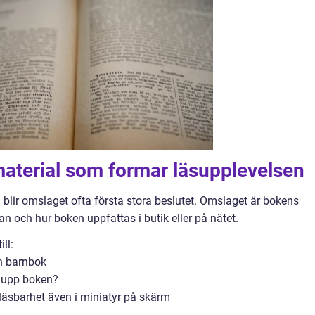
material som formar läsupplevelsen
blir omslaget ofta första stora beslutet. Omslaget är bokens
n och hur boken uppfattas i butik eller på nätet.
ll:
en barnbok
a upp boken?
 läsbarhet även i miniatyr på skärm