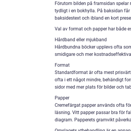
Förutom bilden på framsidan spelar r
tydligt i en bokhylla. På baksidan f
baksidestext och ibland en kort prese
Val av format och papper har både es
Hårdband eller mjukband
Hårdbundna böcker upplevs ofta som
smidigare och mer kostnadseffektiva
Format
Standardformat är ofta mest prisvärt 
ofta i ett något mindre, behändigt f
sidor med mer plats för bilder och tab
Papper
Cremefärgat papper används ofta för s
läsning. Vitt papper passar bra för 
diagram. Papperets gramvikt påverkar
Omslagets ytbehandling är en annan 