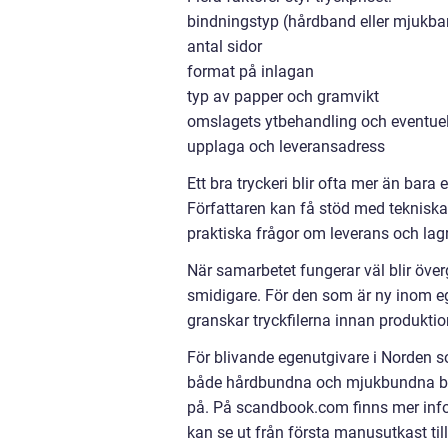
bindningstyp (hårdband eller mjukba
antal sidor
format på inlagan
typ av papper och gramvikt
omslagets ytbehandling och eventuell
upplaga och leveransadress
Ett bra tryckeri blir ofta mer än bar
Författaren kan få stöd med tekniska s
praktiska frågor om leverans och lagr
När samarbetet fungerar väl blir över
smidigare. För den som är ny inom eg
granskar tryckfilerna innan produktio
För blivande egenutgivare i Norden so
både hårdbundna och mjukbundna böc
på. På scandbook.com finns mer info
kan se ut från första manusutkast till