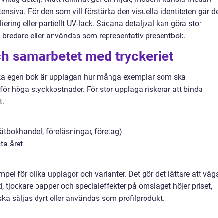
tensiva. För den som vill förstärka den visuella identiteten går d
oliering eller partiellt UV-lack. Sådana detaljval kan göra stor
as bredare eller användas som representativ presentbok.
h samarbetet med tryckeriet
rycka egen bok är upplagan hur många exemplar som ska
för höga styckkostnader. För stor upplaga riskerar att binda
t.
ätbokhandel, föreläsningar, företag)
ta året
pel för olika upplagor och varianter. Det gör det lättare att väg
 tjockare papper och specialeffekter på omslaget höjer priset,
a säljas dyrt eller användas som profilprodukt.