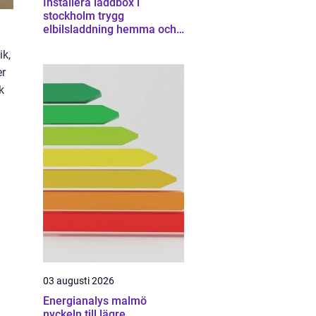
Installera laddbox i
stockholm trygg
elbilsladdning hemma och
på jobbet
ik,
er
k
03 augusti 2026
Energianalys malmö
nyckeln till lägre