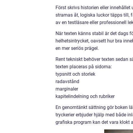
Först skrivs historien eller innehållet
stramas åt, logiska luckor täpps till,
av en testläsare eller professionell lek
När texten känns stabil är det dags f
helhetsintrycket, oavsett hur bra inne
en mer seriös prägel.
Rent tekniskt behöver texten sedan s
texten placeras på sidorna:
typsnitt och storlek
radavstånd
marginaler
kapitelindelning och rubriker
En genomtänkt sättning gör boken lät
tryckerier erbjuder hjälp med både i
grafiska program kan det vara klokt 