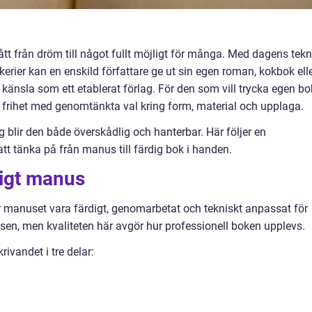
tt från dröm till något fullt möjligt för många. Med dagens tekn
ckerier kan en enskild författare ge ut sin egen roman, kokbok ell
nsla som ett etablerat förlag. För den som vill trycka egen bo
v frihet med genomtänkta val kring form, material och upplaga.
g blir den både överskådlig och hanterbar. Här följer en
t tänka på från manus till färdig bok i handen.
rdigt manus
er manuset vara färdigt, genomarbetat och tekniskt anpassat för
sen, men kvaliteten här avgör hur professionell boken upplevs.
rivandet i tre delar: