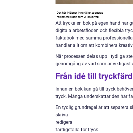
Att trycka en bok på egen hand har gå
digitala arbetsflöden och flexibla try
faktabok med samma professionella kä
handlar allt om att kombinera kreati
När processen delas upp i tydliga ste
genomgång av vad som är viktigast at
Från idé till tryckfä
Innan en bok kan gå till tryck behöv
tryck. Många underskattar den här fa
En tydlig grundregel är att separera sk
skriva
redigera
färdigställa för tryck