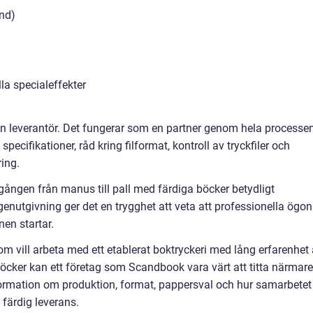
nd)
a specialeffekter
a en leverantör. Det fungerar som en partner genom hela processe
pecifikationer, råd kring filformat, kontroll av tryckfiler och
ing.
gången från manus till pall med färdiga böcker betydligt
enutgivning ger det en trygghet att veta att professionella ögon
nen startar.
m vill arbeta med ett etablerat boktryckeri med lång erfarenhet
ker kan ett företag som Scandbook vara värt att titta närmare
rmation om produktion, format, pappersval och hur samarbetet
 färdig leverans.