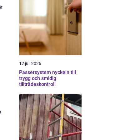
et
12 juli 2026
Passersystem nyckeln till
trygg och smidig
tillträdeskontroll
a