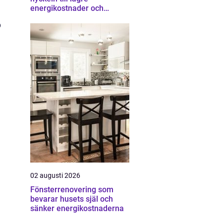
energikostnader och
starkare ekonomi
p
02 augusti 2026
Fönsterrenovering som
d
bevarar husets själ och
sänker energikostnaderna