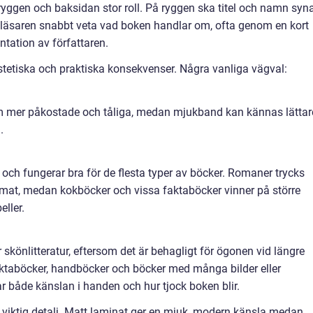
yggen och baksidan stor roll. På ryggen ska titel och namn syn
år läsaren snabbt veta vad boken handlar om, ofta genom en kort
ntation av författaren.
tetiska och praktiska konsekvenser. Några vanliga vägval:
 mer påkostade och tåliga, medan mjukband kan kännas lättar
.
och fungerar bra för de flesta typer av böcker. Romaner trycks
ormat, medan kokböcker och vissa faktaböcker vinner på större
eller.
könlitteratur, eftersom det är behagligt för ögonen vid längre
faktaböcker, handböcker och böcker med många bilder eller
 både känslan i handen och hur tjock boken blir.
viktig detalj. Matt laminat ger en mjuk, modern känsla medan