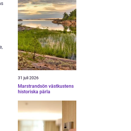
as
e,
31 juli 2026
Marstrandsön västkustens
historiska pärla