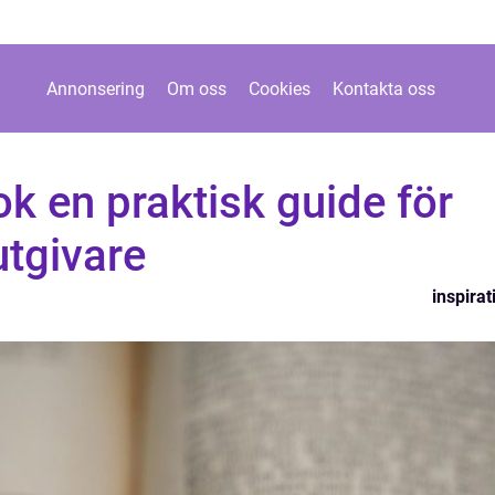
Annonsering
Om oss
Cookies
Kontakta oss
k en praktisk guide för
utgivare
inspirat