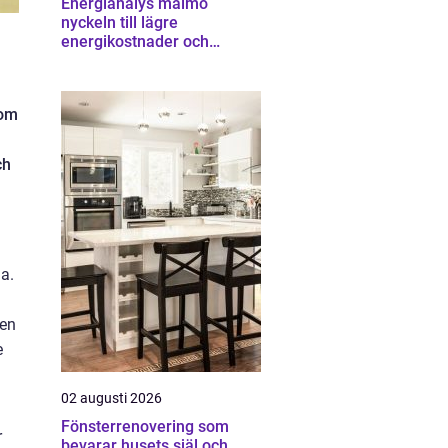
Energianalys malmö
nyckeln till lägre
energikostnader och
starkare ekonomi
som
ch
a.
gen
e
02 augusti 2026
Fönsterrenovering som
r
bevarar husets själ och