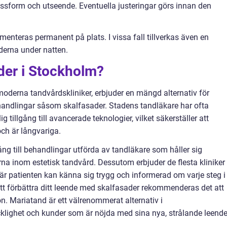
passform och utseende. Eventuella justeringar görs innan den
nteras permanent på plats. I vissa fall tillverkas även en
derna under natten.
ader i Stockholm?
oderna tandvårdskliniker, erbjuder en mängd alternativ för
andlingar såsom skalfasader. Stadens tandläkare har ofta
 tillgång till avancerade teknologier, vilket säkerställer att
och är långvariga.
lgång till behandlingar utförda av tandläkare som håller sig
a inom estetisk tandvård. Dessutom erbjuder de flesta kliniker
är patienten kan känna sig trygg och informerad om varje steg i
tt förbättra ditt leende med skalfasader rekommenderas det att
on. Mariatand är ett välrenommerat alternativ i
klighet och kunder som är nöjda med sina nya, strålande leende