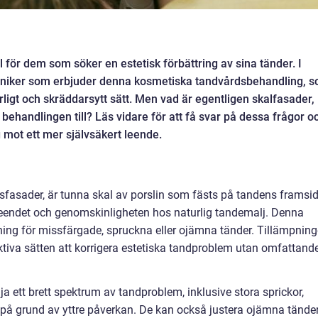
al för dem som söker en estetisk förbättring av sina tänder. I
kliniker som erbjuder denna kosmetiska tandvårdsbehandling, 
rligt och skräddarsytt sätt. Men vad är egentligen skalfasader,
 behandlingen till? Läs vidare för att få svar på dessa frågor o
eg mot ett mer självsäkert leende.
fasader, är tunna skal av porslin som fästs på tandens framsid
tseendet och genomskinligheten hos naturlig tandemalj. Denna
ning för missfärgade, spruckna eller ojämna tänder. Tillämpnin
ktiva sätten att korrigera estetiska tandproblem utan omfattand
a ett brett spektrum av tandproblem, inklusive stora sprickor,
 på grund av yttre påverkan. De kan också justera ojämna tände