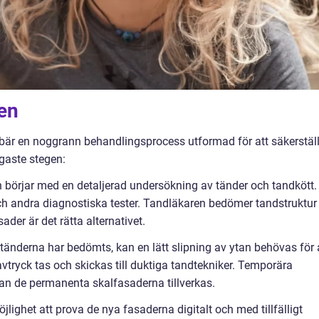
en
bär en noggrann behandlingsprocess utformad för att säkerstäl
igaste stegen:
börjar med en detaljerad undersökning av tänder och tandkött.
och andra diagnostiska tester. Tandläkaren bedömer tandstruktur
sader är det rätta alternativet.
tänderna har bedömts, kan en lätt slipning av ytan behövas för 
 avtryck tas och skickas till duktiga tandtekniker. Temporära
 de permanenta skalfasaderna tillverkas.
jlighet att prova de nya fasaderna digitalt och med tillfälligt