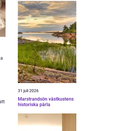
la
31 juli 2026
Marstrandsön västkustens
att
historiska pärla