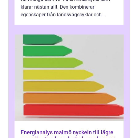
klarar nästan allt. Den kombinerar
egenskaper från landsvägscyklar och
mountainbikes,...
Energianalys malmö nyckeln till lägre