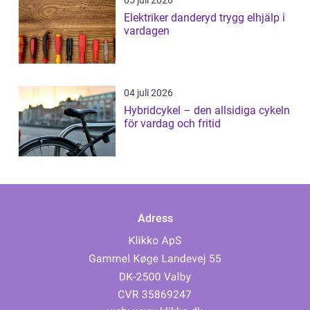
05 juli 2026
Elektriker danderyd trygg elhjälp i
vardagen
04 juli 2026
Hybridcykel – den allsidiga cykeln
för vardag och fritid
Adress