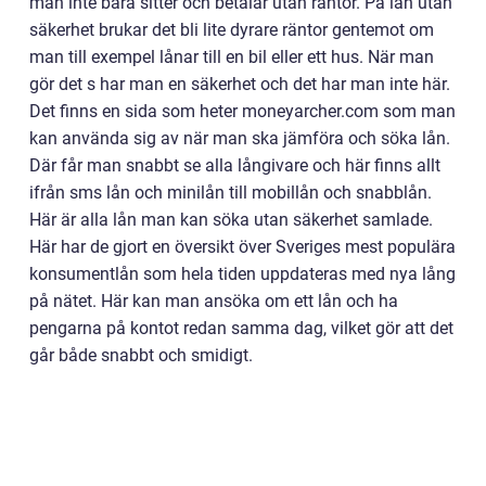
man inte bara sitter och betalar utan räntor. På lån utan
säkerhet brukar det bli lite dyrare räntor gentemot om
man till exempel lånar till en bil eller ett hus. När man
gör det s har man en säkerhet och det har man inte här.
Det finns en sida som heter moneyarcher.com som man
kan använda sig av när man ska jämföra och söka lån.
Där får man snabbt se alla långivare och här finns allt
ifrån sms lån och minilån till mobillån och snabblån.
Här är alla lån man kan söka utan säkerhet samlade.
Här har de gjort en översikt över Sveriges mest populära
konsumentlån som hela tiden uppdateras med nya lång
på nätet. Här kan man ansöka om ett lån och ha
pengarna på kontot redan samma dag, vilket gör att det
går både snabbt och smidigt.