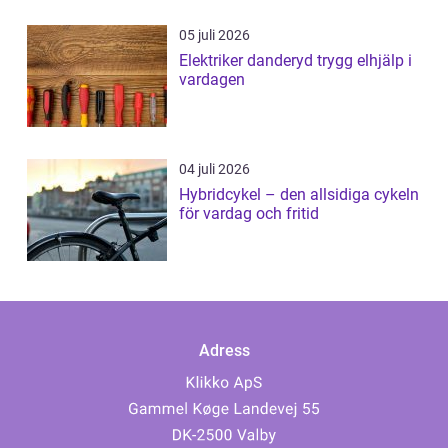
05 juli 2026
Elektriker danderyd trygg elhjälp i
vardagen
04 juli 2026
Hybridcykel – den allsidiga cykeln
för vardag och fritid
Adress