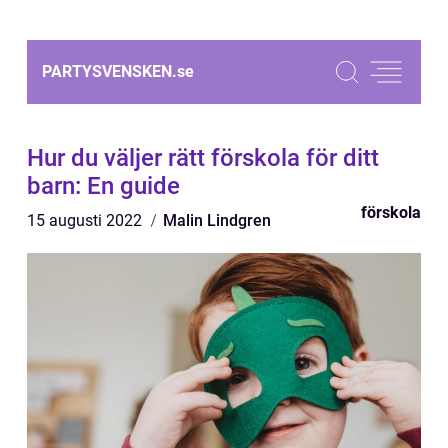
PARTYSVENSKEN.
se
Hur du väljer rätt förskola för ditt
barn: En guide
förskola
15 augusti 2022
Malin Lindgren