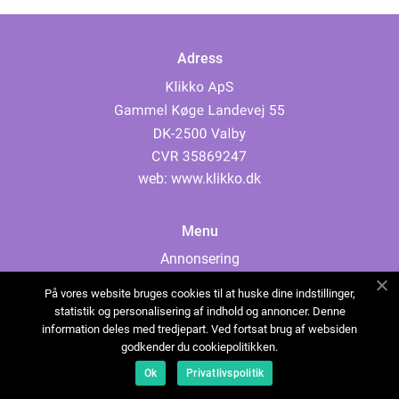
Adress
web:
www.klikko.dk
Menu
Annonsering
Om oss
På vores website bruges cookies til at huske dine indstillinger,
Cookies
statistik og personalisering af indhold og annoncer. Denne
information deles med tredjepart. Ved fortsat brug af websiden
Kontakta oss
godkender du cookiepolitikken.
Sitemap
Ok
Privatlivspolitik