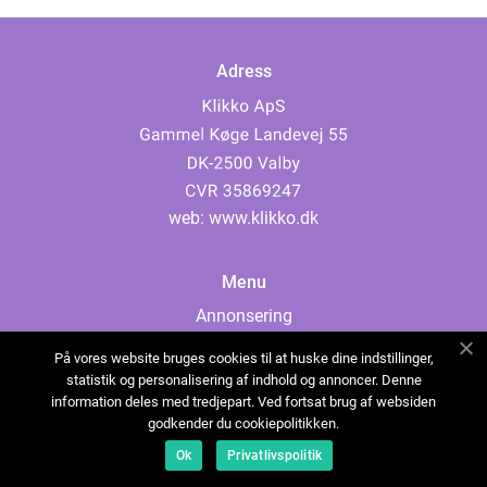
Adress
web:
www.klikko.dk
Menu
Annonsering
Om oss
På vores website bruges cookies til at huske dine indstillinger,
Cookies
statistik og personalisering af indhold og annoncer. Denne
information deles med tredjepart. Ved fortsat brug af websiden
Kontakta oss
godkender du cookiepolitikken.
Sitemap
Ok
Privatlivspolitik