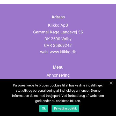
Adress
web:
www.klikko.dk
Menu
Annonsering
Om oss
På vores website bruges cookies til at huske dine indstillinger,
Cookies
statistik og personalisering af indhold og annoncer. Denne
information deles med tredjepart. Ved fortsat brug af websiden
Kontakta oss
godkender du cookiepolitikken.
Sitemap
Ok
Privatlivspolitik