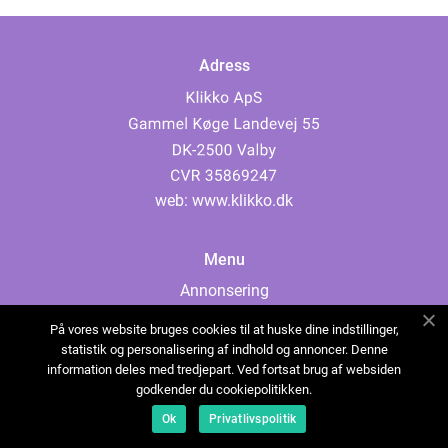
Adress
web:
www.klikko.dk
Menu
Annonsering
Om oss
På vores website bruges cookies til at huske dine indstillinger,
Cookies
statistik og personalisering af indhold og annoncer. Denne
information deles med tredjepart. Ved fortsat brug af websiden
Kontakta oss
godkender du cookiepolitikken.
Sitemap
Ok
Privatlivspolitik