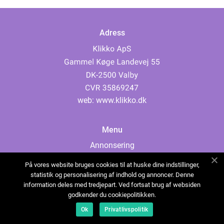
Adress
web:
www.klikko.dk
Menu
Annonsering
Om oss
På vores website bruges cookies til at huske dine indstillinger,
Cookies
statistik og personalisering af indhold og annoncer. Denne
information deles med tredjepart. Ved fortsat brug af websiden
Kontakta oss
godkender du cookiepolitikken.
Sitemap
Ok
Privatlivspolitik