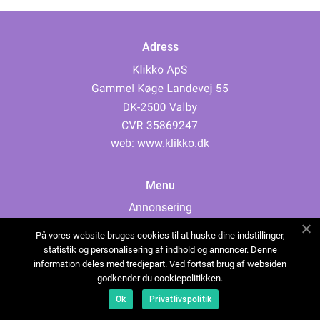
Adress
web:
www.klikko.dk
Menu
Annonsering
Om oss
På vores website bruges cookies til at huske dine indstillinger,
Cookies
statistik og personalisering af indhold og annoncer. Denne
information deles med tredjepart. Ved fortsat brug af websiden
Kontakta oss
godkender du cookiepolitikken.
Sitemap
Ok
Privatlivspolitik