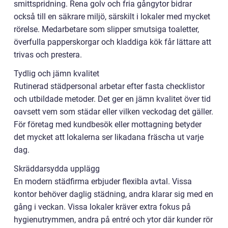
smittspridning. Rena golv och fria gångytor bidrar
också till en säkrare miljö, särskilt i lokaler med mycket
rörelse. Medarbetare som slipper smutsiga toaletter,
överfulla papperskorgar och kladdiga kök får lättare att
trivas och prestera.
Tydlig och jämn kvalitet
Rutinerad städpersonal arbetar efter fasta checklistor
och utbildade metoder. Det ger en jämn kvalitet över tid
oavsett vem som städar eller vilken veckodag det gäller.
För företag med kundbesök eller mottagning betyder
det mycket att lokalerna ser likadana fräscha ut varje
dag.
Skräddarsydda upplägg
En modern städfirma erbjuder flexibla avtal. Vissa
kontor behöver daglig städning, andra klarar sig med en
gång i veckan. Vissa lokaler kräver extra fokus på
hygienutrymmen, andra på entré och ytor där kunder rör