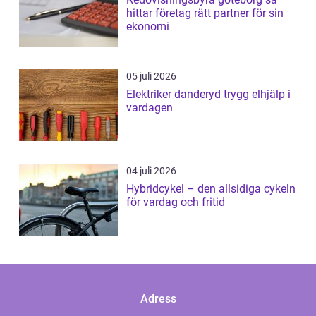
hittar företag rätt partner för sin
ekonomi
05 juli 2026
Elektriker danderyd trygg elhjälp i
vardagen
04 juli 2026
Hybridcykel – den allsidiga cykeln
för vardag och fritid
Adress