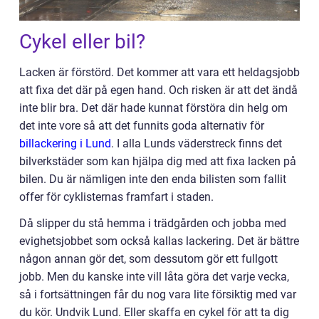
Cykel eller bil?
Lacken är förstörd. Det kommer att vara ett heldagsjobb
att fixa det där på egen hand. Och risken är att det ändå
inte blir bra. Det där hade kunnat förstöra din helg om
det inte vore så att det funnits goda alternativ för
billackering i Lund
. I alla Lunds väderstreck finns det
bilverkstäder som kan hjälpa dig med att fixa lacken på
bilen. Du är nämligen inte den enda bilisten som fallit
offer för cyklisternas framfart i staden.
Då slipper du stå hemma i trädgården och jobba med
evighetsjobbet som också kallas lackering. Det är bättre
någon annan gör det, som dessutom gör ett fullgott
jobb. Men du kanske inte vill låta göra det varje vecka,
så i fortsättningen får du nog vara lite försiktig med var
du kör. Undvik Lund. Eller skaffa en cykel för att ta dig