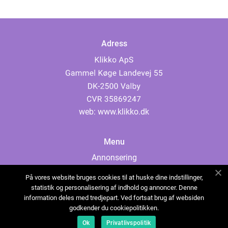
Adress
web:
www.klikko.dk
Menu
Annonsering
Om oss
På vores website bruges cookies til at huske dine indstillinger,
Cookies
statistik og personalisering af indhold og annoncer. Denne
information deles med tredjepart. Ved fortsat brug af websiden
Kontakta oss
godkender du cookiepolitikken.
Sitemap
Ok
Privatlivspolitik