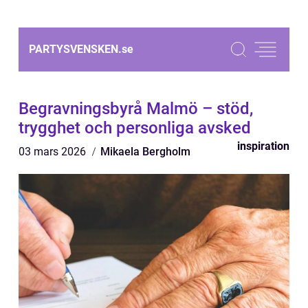
PARTYSVENSKEN.
se
Begravningsbyrå Malmö – stöd,
trygghet och personliga avsked
inspiration
03 mars 2026
Mikaela Bergholm