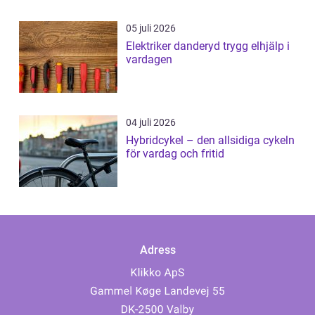
05 juli 2026
Elektriker danderyd trygg elhjälp i
vardagen
04 juli 2026
Hybridcykel – den allsidiga cykeln
för vardag och fritid
Adress