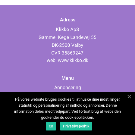
Adress
web:
www.klikko.dk
Menu
Annonsering
Om oss
På vores website bruges cookies til at huske dine indstillinger,
Cookies
statistik og personalisering af indhold og annoncer. Denne
information deles med tredjepart. Ved fortsat brug af websiden
Kontakta oss
godkender du cookiepolitikken.
Sitemap
Ok
Privatlivspolitik