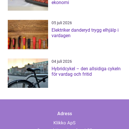
ekonomi
05 juli 2026
Elektriker danderyd trygg elhjälp i
vardagen
04 juli 2026
Hybridcykel – den allsidiga cykeln
för vardag och fritid
Adress