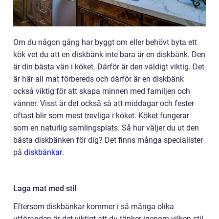
Om du någon gång har byggt om eller behövt byta ett
kök vet du att en diskbänk inte bara är en diskbänk. Den
är din bästa vän i köket. Därför är den väldigt viktig. Det
är här all mat förbereds och därför är en diskbänk
också viktig för att skapa minnen med familjen och
vänner. Visst är det också så att middagar och fester
oftast blir som mest trevliga i köket. Köket fungerar
som en naturlig samlingsplats. Så hur väljer du ut den
bästa diskbänken för dig? Det finns många specialister
på
diskbänkar
.
Laga mat med stil
Eftersom diskbänkar kommer i så många olika
utföranden är det viktigt att du tänker igenom vilken stil