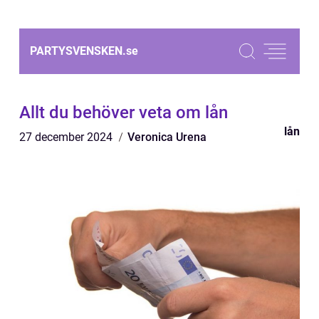
PARTYSVENSKEN.
se
Allt du behöver veta om lån
lån
27 december 2024
Veronica Urena